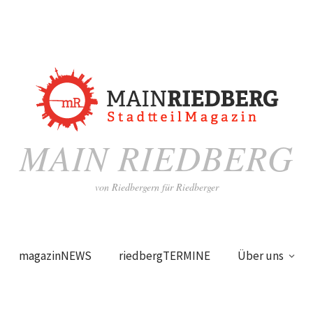
MAIN RIEDBERG
von Riedbergern für Riedberger
magazinNEWS
riedbergTERMINE
Über uns