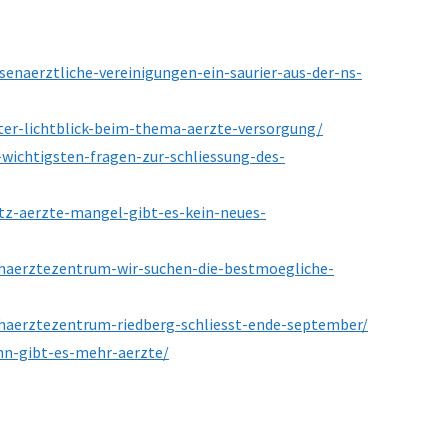
senaerztliche-vereinigungen-ein-saurier-aus-der-ns-
ster-lichtblick-beim-thema-aerzte-versorgung/
-wichtigsten-fragen-zur-schliessung-des-
otz-aerzte-mangel-gibt-es-kein-neues-
chaerztezentrum-wir-suchen-die-bestmoegliche-
chaerztezentrum-riedberg-schliesst-ende-september/
nn-gibt-es-mehr-aerzte/