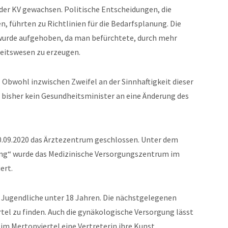
 der KV gewachsen. Politische Entscheidungen, die
, führten zu Richtlinien für die Bedarfsplanung. Die
e wurde aufgehoben, da man befürchtete, durch mehr
eitswesen zu erzeugen.
. Obwohl inzwischen Zweifel an der Sinnhaftigkeit dieser
 bisher kein Gesundheitsminister an eine Änderung des
0.09.2020 das Ärztezentrum geschlossen. Unter dem
ung“ wurde das Medizinische Versorgungszentrum im
ert.
d Jugendliche unter 18 Jahren. Die nächstgelegenen
rtel zu finden. Auch die gynäkologische Versorgung lässt
 im Mertonviertel eine Vertreterin ihre Kunst.