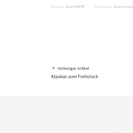
Kategorie
AktuelleNEWS
Schlagwörter
Ärzteversorgu
Vorheriger Artikel
Alpakas zum Frühstück