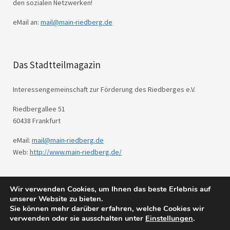
den sozialen Netzwerken!
eMail an:
mail@main-riedberg.de
Das Stadtteilmagazin
Interessengemeinschaft zur Förderung des Riedberges e.V.
Riedbergallee 51
60438 Frankfurt
eMail:
mail@main-riedberg.de
Web:
http://www.main-riedberg.de/
Wir verwenden Cookies, um Ihnen das beste Erlebnis auf
© 2026
Main Riedberg.
Powered by
WordPress
unserer Website zu bieten.
Theme: Weta von
Elmastudio
.
Sie können mehr darüber erfahren, welche Cookies wir
verwenden oder sie ausschalten unter
Einstellungen
.