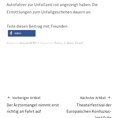
Autofahrer zur Unfallzeit rot angezeigt haben. Die
Ermittlungen zum Unfallgeschehen dauern an.
Teile diesen Beitrag mit Freunden
teilen
Kategorie
AktuelleNEWS
Schlagwörter
Polizei
,
U-Bahn
,
Unfall
Vorheriger Artikel
Nächster Artikel
Der Ärztemangel nimmt erst
Theaterfestival der
richtig an Fahrt auf
Europäischen Konfuzius-
Institute