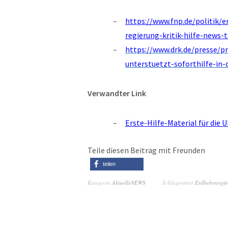
https://www.fnp.de/politik/
regierung-kritik-hilfe-news-
https://www.drk.de/presse/
unterstuetzt-soforthilfe-in-
Verwandter Link
Erste-Hilfe-Material für die 
Teile diesen Beitrag mit Freunden
teilen
Kategorie
AktuelleNEWS
Schlagwörter
Erdbebenopfe