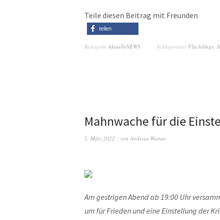
Teile diesen Beitrag mit Freunden
teilen
Kategorie
AktuelleNEWS
Schlagwörter
Flüchtlinge
,
H
Mahnwache für die Einste
2. März 2022
von
Andreas Woitun
Am gestrigen Abend ab 19:00 Uhr versamm
um für Frieden und eine Einstellung der K