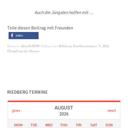
Auch die Jüngsten halfen mit …
Teile diesen Beitrag mit Freunden
teilen
Kategorie
AktuelleNEWS
Schlagwörter
Billabong Familienzentrum e. V.
,
Hilfe
,
Überfall auf die Ukraine
RIEDBERG TERMINE