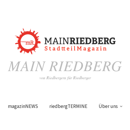
MAIN RIEDBERG
von Riedbergern für Riedberger
magazinNEWS
riedbergTERMINE
Über uns