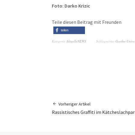
Foto: Darko Krizic
Teile diesen Beitrag mit Freunden
teilen
Kategorie
AktuelleNEWS
Schlagwörter
Goethe-Univer
Vorheriger Artikel
Rassistisches Graffiti im Kätcheslachpa