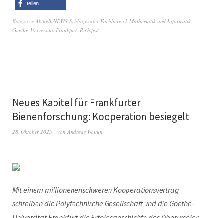
teilen
Kategorie
AktuelleNEWS
Schlagwörter
Fachbereich Mathematik und Informatik
,
Goethe-Universität Frankfurt
,
Richtfest
Neues Kapitel für Frankfurter
Bienenforschung: Kooperation besiegelt
28. Oktober 2025
von
Andreas Woitun
Mit einem millionenenschweren Kooperationsvertrag
schreiben die Polytechnische Gesellschaft und die Goethe-
Universität Frankfurt die Erfolgsgeschichte des Oberurseler