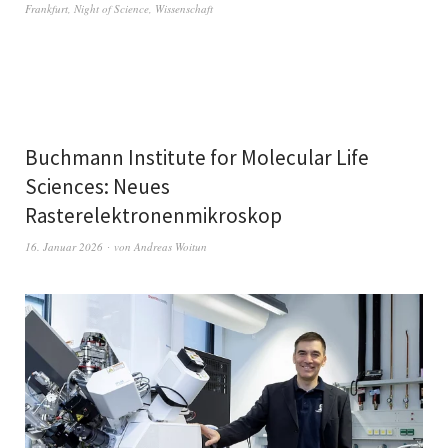
Frankfurt
,
Night of Science
,
Wissenschaft
Buchmann Institute for Molecular Life
Sciences: Neues
Rasterelektronenmikroskop
16. Januar 2026
von
Andreas Woitun