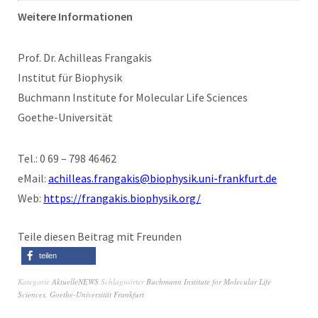
Weitere Informationen
Prof. Dr. Achilleas Frangakis
Institut für Biophysik
Buchmann Institute for Molecular Life Sciences
Goethe-Universität
Tel.: 0 69 – 798 46462
eMail:
achilleas.frangakis@biophysik.uni-frankfurt.de
Web:
https://frangakis.biophysik.org/
Teile diesen Beitrag mit Freunden
teilen
Kategorie
AktuelleNEWS
Schlagwörter
Buchmann Institute for Molecular Life
Sciences
,
Goethe-Universität Frankfurt