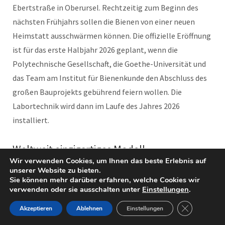
Ebertstraße in Oberursel. Rechtzeitig zum Beginn des
nächsten Frühjahrs sollen die Bienen von einer neuen
Heimstatt ausschwärmen können. Die offizielle Eröffnung
ist für das erste Halbjahr 2026 geplant, wenn die
Polytechnische Gesellschaft, die Goethe-Universität und
das Team am Institut für Bienenkunde den Abschluss des
großen Bauprojekts gebührend feiern wollen. Die
Labortechnik wird dann im Laufe des Jahres 2026
installiert.
Weltweit einzigartiges Modell
Wir verwenden Cookies, um Ihnen das beste Erlebnis auf
„Diese Public-Private-Partnership ist deutschlandweit
unserer Website zu bieten.
ohne Vorbild“, erklärt Institutsleiter Grünewald. Die
Sie können mehr darüber erfahren, welche Cookies wir
verwenden oder sie ausschalten unter
Einstellungen
.
Universität übernimmt einen Teil der Betriebskosten und
stellt wissenschaftliches Personal. Ein Drittel der 25
GDPR Cookie
Akzeptieren
Ablehnen
Einstellungen
Mitarbeiter forscht zur Neurobiologie der Honigbiene –