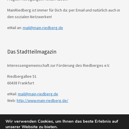
MainRiedberg ist immer für Dich da: per Email und natürlich auch in
den sozialen Netzwerken!
eMail an:
mail@main-riedberg.de
Das Stadtteilmagazin
Interessengemeinschaft zur Förderung des Riedberges e.V.
Riedbergallee 51
60438 Frankfurt
eMail:
mail@main-riedberg.de
Web:
http://www.main-riedberg.de/
Wir verwenden Cookies, um Ihnen das beste Erlebnis auf
© 2026
Main Riedberg.
Powered by
WordPress
unserer Website zu bieten.