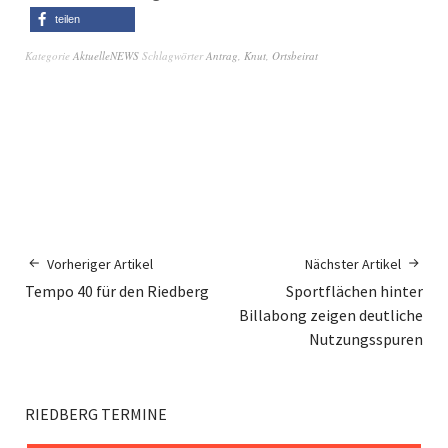
teilen
Kategorie
AktuelleNEWS
Schlagwörter
Antrag
,
Knut
,
Ortsbeirat
Vorheriger Artikel
Nächster Artikel
Tempo 40 für den Riedberg
Sportflächen hinter
Billabong zeigen deutliche
Nutzungsspuren
RIEDBERG TERMINE