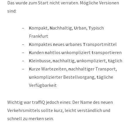
Das wurde zum Start nicht verraten. Mögliche Versionen
sind:
K
ompakt,
N
achhaltig,
U
rban,
T
ypisch
Frankfurt
K
ompaktes
n
eues
u
rbanes
T
ransportmittel
K
unden
n
ahtlos
u
nkompliziert
t
ransportieren
K
leinbusse,
n
achhaltig,
u
nkompliziert,
t
äglich
K
urze Wartezeiten,
n
achhaltiger Transport,
u
nkomplizierter Bestellvorgang,
t
ägliche
Verfügbarkeit
Wichtig war traffiQ jedoch eines: Der Name des neuen
Verkehrsmittels sollte kurz, leicht verständlich und
schnell zu merken sein.