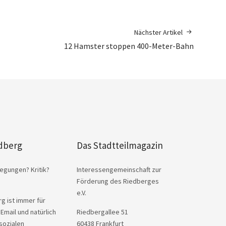
Nächster Artikel
12 Hamster stoppen 400-Meter-Bahn
dberg
Das Stadtteilmagazin
egungen? Kritik?
Interessengemeinschaft zur
Förderung des Riedberges
e.V.
g ist immer für
 Email und natürlich
Riedbergallee 51
sozialen
60438 Frankfurt