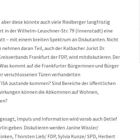
– aber diese könnte auch viele Riedberger langfristig
et in der Wilhelm-Leuschner-Str. 79 (Innenstadt) eine
t – mit einem breiten Spektrum an Diskutanten. Nicht
 nehmen daran Teil, auch der Kalbacher Jurist Dr.
reisverbands Frankfurt der FDP, wird mitdiskutieren. Der
 Was kommt auf die Frankfurter Bürgerinnen und Bürger
ter verschlossenen Türen verhandelten
SA zustande kommen? Sind Bereiche der öffentlichen
swirkungen können die Abkommen auf Wohnen,
ben?
esagt, Impuls und Information wird vorab auch Detlef
lin geben. Diskutieren werden Janine Wissler/
Linken, Thorsten Lieb/ FDP, Sylvia Kunze/ SPD, Herbert