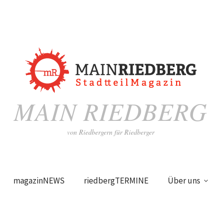
MAIN RIEDBERG
von Riedbergern für Riedberger
magazinNEWS
riedbergTERMINE
Über uns