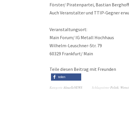
Förster/ Piratenpartei, Bastian Berghof
Auch Veranstalter und TTIP-Gegner erwar
Veranstaltungsort:
Main Forum/ IG Metall Hochhaus
Wilhelm-Leuschner-Str. 79
60329 Frankfurt/ Main
Teile diesen Beitrag mit Freunden
teilen
Kategorie
AktuelleNEWS
Schlagwörter
Politik
,
Wirtsc