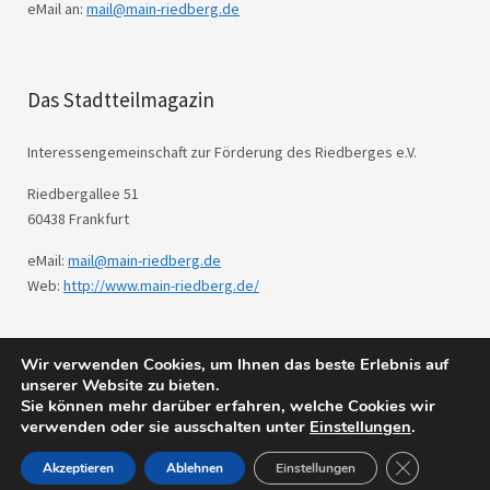
eMail an:
mail@main-riedberg.de
Das Stadtteilmagazin
Interessengemeinschaft zur Förderung des Riedberges e.V.
Riedbergallee 51
60438 Frankfurt
eMail:
mail@main-riedberg.de
Web:
http://www.main-riedberg.de/
Wir verwenden Cookies, um Ihnen das beste Erlebnis auf
© 2026
Main Riedberg.
Powered by
WordPress
unserer Website zu bieten.
Theme: Weta von
Elmastudio
.
Sie können mehr darüber erfahren, welche Cookies wir
verwenden oder sie ausschalten unter
Einstellungen
.
GDPR Cookie
Akzeptieren
Ablehnen
Einstellungen