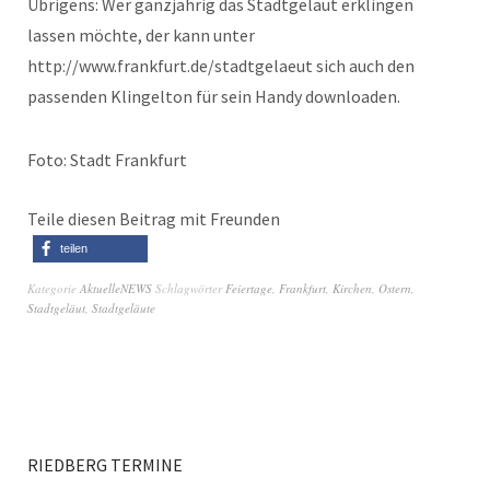
Übrigens: Wer ganzjährig das Stadtgeläut erklingen
lassen möchte, der kann unter
http://www.frankfurt.de/stadtgelaeut sich auch den
passenden Klingelton für sein Handy downloaden.
Foto: Stadt Frankfurt
Teile diesen Beitrag mit Freunden
teilen
Kategorie
AktuelleNEWS
Schlagwörter
Feiertage
,
Frankfurt
,
Kirchen
,
Ostern
,
Stadtgeläut
,
Stadtgeläute
RIEDBERG TERMINE