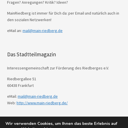
Fragen? Anregungen? Kritik? Ideen?
MainRiedberg ist immer für Dich da: per Email und natürlich auch in
den sozialen Netzwerken!
eMail an:
mail@main-riedberg.de
Das Stadtteilmagazin
Interessengemeinschaft zur Förderung des Riedberges e.V.
Riedbergallee 51
60438 Frankfurt
eMail:
mail@main-riedberg.de
Web:
http://www.main-riedberg.de/
Wir verwenden Cookies, um Ihnen das beste Erlebnis auf
© 2026
Main Riedberg.
Powered by
WordPress