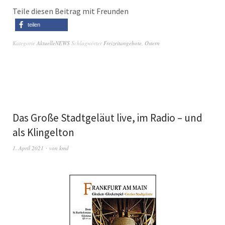
Teile diesen Beitrag mit Freunden
teilen
Kategorie
AktuelleNEWS
Schlagwörter
Freizeitangebote
,
Ostern
Das Große Stadtgeläut live, im Radio – und
als Klingelton
1. April 2021
von
kmd