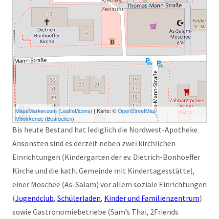
30 m
MapsMarker.com
(
Leaflet
/
icons
) | Karte: ©
OpenStreetMap-
100 ft
Mitwirkende
(
Bearbeiten
)
Bis heute Bestand hat lediglich die Nordwest-Apotheke.
Ansonsten sind es derzeit neben zwei kirchlichen
Einrichtungen (Kindergarten der ev. Dietrich-Bonhoeffer
Kirche und die kath. Gemeinde mit Kindertagesstätte),
einer Moschee (As-Salam) vor allem soziale Einrichtungen
(
Jugendclub
,
Schülerladen
,
Kinder und Familienzentrum
)
sowie Gastronomiebetriebe (Sam’s Thai, 2Friends