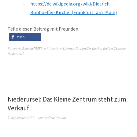
https://de.wikipedia.org/wiki/Dietrich-
Bonhoeffer-Kirche_(Frankfurt_am_Main)
Teile diesen Beitrag mit Freunden
teilen
Kategorie
AktuelleNEWS
Schlagwörter
Dietrich-Bonhoeffer-Kirche
,
Kleines Zentrum
,
Niederursel
Niederursel: Das Kleine Zentrum steht zum
Verkauf
7. September 2022
von
Andreas Woitun