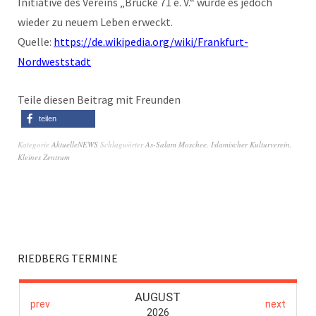
Initiative des Vereins „Brücke 71 e. V.“ wurde es jedoch
wieder zu neuem Leben erweckt.
Quelle:
https://de.wikipedia.org/wiki/Frankfurt-
Nordweststadt
Teile diesen Beitrag mit Freunden
teilen
Kategorie
AktuelleNEWS
Schlagwörter
As-Salam Moschee
,
Islamischer Kulturverein
,
Kleines Zentrum
RIEDBERG TERMINE