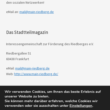
den sozialen Netzwerken!
eMail an:
mail@main-riedberg.de
Das Stadtteilmagazin
Interessengemeinschaft zur Förderung des Riedberges e.V.
Riedbergallee 51
60438 Frankfurt
eMail:
mail@main-riedberg.de
Web:
http://www.main-riedberg.de/
Wir verwenden Cookies, um Ihnen das beste Erlebnis auf
© 2026
Main Riedberg.
Powered by
WordPress
unserer Website zu bieten.
Theme: Weta von
Elmastudio
.
Sie können mehr darüber erfahren, welche Cookies wir
verwenden oder sie ausschalten unter
Einstellungen
.