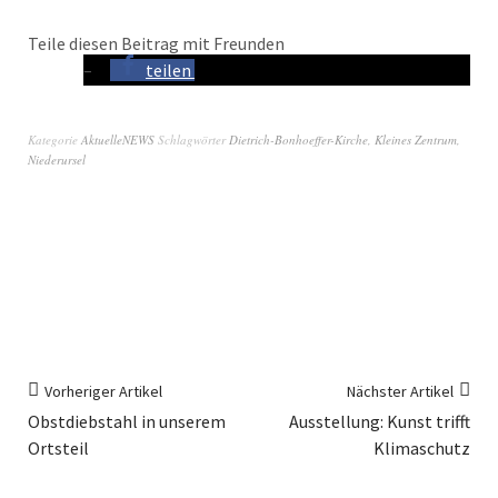
Teile diesen Beitrag mit Freunden
teilen
Kategorie
AktuelleNEWS
Schlagwörter
Dietrich-Bonhoeffer-Kirche
,
Kleines Zentrum
,
Niederursel
Vorheriger Artikel
Nächster Artikel
Obstdiebstahl in unserem
Ausstellung: Kunst trifft
Ortsteil
Klimaschutz