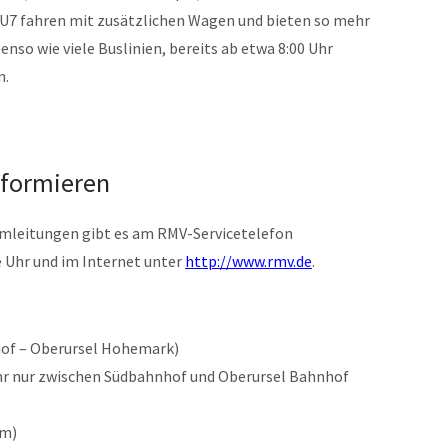
d U7 fahren mit zusätzlichen Wagen und bieten so mehr
benso wie viele Buslinien, bereits ab etwa 8:00 Uhr
n.
nformieren
Umleitungen gibt es am RMV-Servicetelefon
e Uhr und im Internet unter
http://www.rmv.de
.
of – Oberursel Hohemark)
0 Uhr nur zwischen Südbahnhof und Oberursel Bahnhof
im)