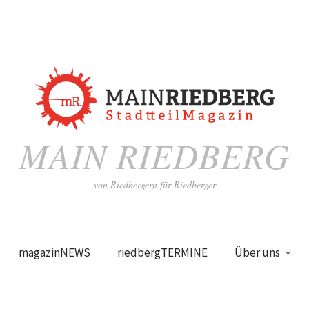
MAIN RIEDBERG
von Riedbergern für Riedberger
magazinNEWS
riedbergTERMINE
Über uns