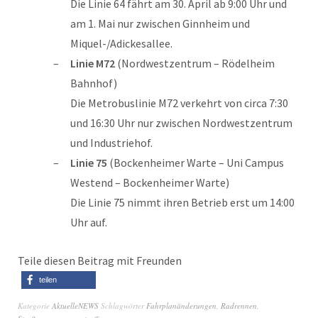
Die Linie 64 fährt am 30. April ab 9:00 Uhr und
am 1. Mai nur zwischen Ginnheim und
Miquel-/Adickesallee.
Linie M72
(Nordwestzentrum – Rödelheim
Bahnhof)
Die Metrobuslinie M72 verkehrt von circa 7:30
und 16:30 Uhr nur zwischen Nordwestzentrum
und Industriehof.
Linie 75
(Bockenheimer Warte – Uni Campus
Westend – Bockenheimer Warte)
Die Linie 75 nimmt ihren Betrieb erst um 14:00
Uhr auf.
Teile diesen Beitrag mit Freunden
teilen
Kategorie
AktuelleNEWS
Schlagwörter
Fahrplanänderungen
,
Radrennen
,