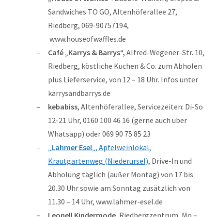
Sandwiches TO GO, Altenhöferallee 27,
Riedberg, 069-90757194,
www.houseofwaffles.de
Café „Karrys & Barrys“,
Alfred-Wegener-Str. 10,
Riedberg, köstliche Kuchen & Co. zum Abholen
plus Lieferservice, von 12 – 18 Uhr. Infos unter
karrysandbarrys.de
kebabiss
, Altenhöferallee, Servicezeiten: Di-So
12-21 Uhr, 0160 100 46 16 (gerne auch über
Whatsapp) oder 069 90 75 85 23
„
Lahmer Esel
„, Apfelweinlokal,
Krautgartenweg (Niederursel),
Drive-In und
Abholung täglich (außer Montag) von 17 bis
20.30 Uhr sowie am Sonntag zusätzlich von
11.30 – 14 Uhr, www.lahmer-esel.de
Leonell Kindermode
, Riedbergzentrum, Mo –