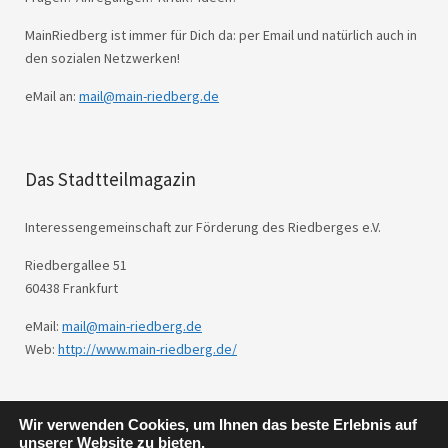
MainRiedberg ist immer für Dich da: per Email und natürlich auch in
den sozialen Netzwerken!
eMail an:
mail@main-riedberg.de
Das Stadtteilmagazin
Interessengemeinschaft zur Förderung des Riedberges e.V.
Riedbergallee 51
60438 Frankfurt
eMail:
mail@main-riedberg.de
Web:
http://www.main-riedberg.de/
Wir verwenden Cookies, um Ihnen das beste Erlebnis auf
© 2026
Main Riedberg.
Powered by
WordPress
unserer Website zu bieten.