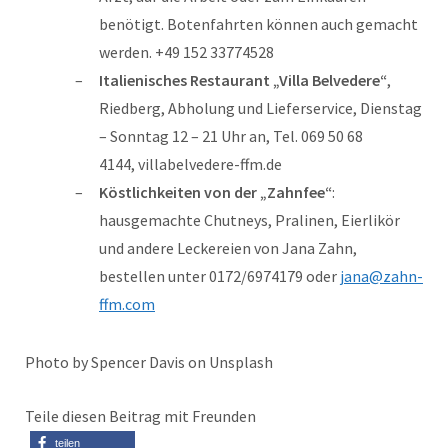
benötigt. Botenfahrten können auch gemacht
werden. +49 152 33774528
Italienisches Restaurant „Villa Belvedere“
,
Riedberg, Abholung und Lieferservice, Dienstag
– Sonntag 12 – 21 Uhr an, Tel. 069 50 68
4144, villabelvedere-ffm.de
Köstlichkeiten von der „Zahnfee“
:
hausgemachte Chutneys, Pralinen, Eierlikör
und andere Leckereien von Jana Zahn,
bestellen unter 0172/6974179 oder
jana@zahn-
ffm.com
Photo by Spencer Davis on Unsplash
Teile diesen Beitrag mit Freunden
teilen