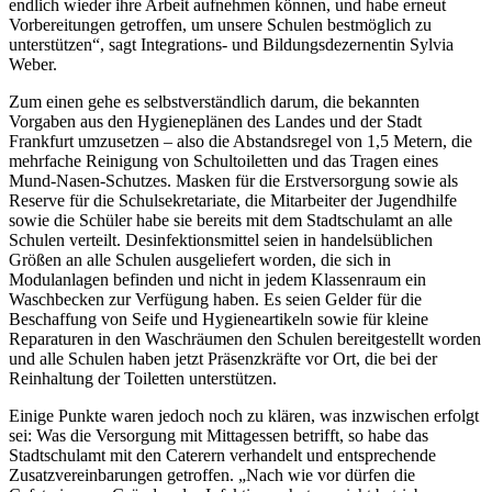
endlich wieder ihre Arbeit aufnehmen können, und habe erneut
Vorbereitungen getroffen, um unsere Schulen bestmöglich zu
unterstützen“, sagt Integrations- und Bildungsdezernentin Sylvia
Weber.
Zum einen gehe es selbstverständlich darum, die bekannten
Vorgaben aus den Hygieneplänen des Landes und der Stadt
Frankfurt umzusetzen – also die Abstandsregel von 1,5 Metern, die
mehrfache Reinigung von Schultoiletten und das Tragen eines
Mund-Nasen-Schutzes. Masken für die Erstversorgung sowie als
Reserve für die Schulsekretariate, die Mitarbeiter der Jugendhilfe
sowie die Schüler habe sie bereits mit dem Stadtschulamt an alle
Schulen verteilt. Desinfektionsmittel seien in handelsüblichen
Größen an alle Schulen ausgeliefert worden, die sich in
Modulanlagen befinden und nicht in jedem Klassenraum ein
Waschbecken zur Verfügung haben. Es seien Gelder für die
Beschaffung von Seife und Hygieneartikeln sowie für kleine
Reparaturen in den Waschräumen den Schulen bereitgestellt worden
und alle Schulen haben jetzt Präsenzkräfte vor Ort, die bei der
Reinhaltung der Toiletten unterstützen.
Einige Punkte waren jedoch noch zu klären, was inzwischen erfolgt
sei: Was die Versorgung mit Mittagessen betrifft, so habe das
Stadtschulamt mit den Caterern verhandelt und entsprechende
Zusatzvereinbarungen getroffen. „Nach wie vor dürfen die