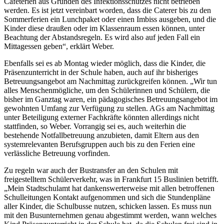
Cafeterien aus Gründen des Infektionsschutzes nicht betrieben
werden. Es ist jetzt vereinbart worden, dass die Caterer bis zu den
Sommerferien ein Lunchpaket oder einen Imbiss ausgeben, und die
Kinder diese draußen oder im Klassenraum essen können, unter
Beachtung der Abstandsregeln. Es wird also auf jeden Fall ein
Mittagessen geben“, erklärt Weber.
Ebenfalls sei es ab Montag wieder möglich, dass die Kinder, die
Präsenzunterricht in der Schule haben, auch auf ihr bisheriges
Betreuungsangebot am Nachmittag zurückgreifen können. „Wir tun
alles Menschenmögliche, um den Schülerinnen und Schülern, die
bisher im Ganztag waren, ein pädagogisches Betreuungsangebot im
gewohnten Umfang zur Verfügung zu stellen. AGs am Nachmittag
unter Beteiligung externer Fachkräfte könnten allerdings nicht
stattfinden, so Weber. Vorrangig sei es, auch weiterhin die
bestehende Notfallbetreuung anzubieten, damit Eltern aus den
systemrelevanten Berufsgruppen auch bis zu den Ferien eine
verlässliche Betreuung vorfinden.
Zu regeln war auch der Bustransfer an den Schulen mit
freigestelltem Schülerverkehr, was in Frankfurt 15 Buslinien betrifft.
„Mein Stadtschulamt hat dankenswerterweise mit allen betroffenen
Schulleitungen Kontakt aufgenommen und sich die Stundenpläne
aller Kinder, die Schulbusse nutzen, schicken lassen. Es muss nun
mit den Busunternehmen genau abgestimmt werden, wann welches