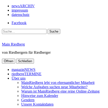
newsARCHIV
impressum
datenschutz
Facebook
Suche
Main Riedberg
von Riedbergern für Riedberger
Öffnen
Schließen
magazinNEWS
riedbergTERMINE
Über uns
MainRiedberg lebt von ehrenamtlicher Mitarbeit
Welche Aufgaben suchen neue Mitarbeiter?
Warum ist MainRiedberg eine reine Online-Zeitung
Hinweise zum Kalender
Gendern
Unsere Kontaktdaten