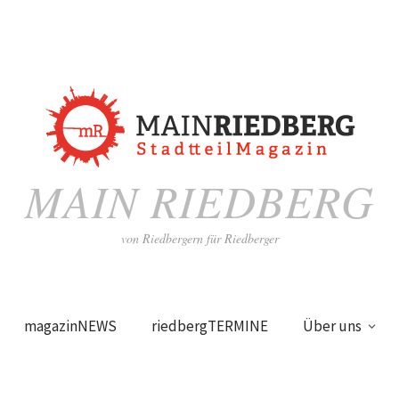
MAIN RIEDBERG
von Riedbergern für Riedberger
magazinNEWS
riedbergTERMINE
Über uns