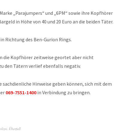
 Marke „Parajumpers“ und „6PM“ sowie ihre Kopfhörer
argeld in Höhe von 40 und 20 Euro an die beiden Täter.
in Richtung des Ben-Gurion Rings.
en die Kopfhörer zeitweise geortet aber nicht
 den Tätern verlief ebenfalls negativ.
die sachdienliche Hinweise geben können, sich mit dem
mer
069-7551-1400
in Verbindung zu bringen.
olizei
,
Überfall