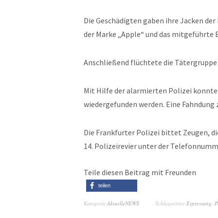
Die Geschädigten gaben ihre Jacken der
der Marke „Apple“ und das mitgeführte B
Anschließend flüchtete die Tätergruppe 
Mit Hilfe der alarmierten Polizei konnt
wiedergefunden werden. Eine Fahndung zu
Die Frankfurter Polizei bittet Zeugen, 
14. Polizeirevier unter der Telefonnum
Teile diesen Beitrag mit Freunden
teilen
Kategorie
AktuelleNEWS
Schlagwörter
Erpressung
,
P