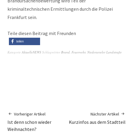
Brandursachenbewertung wird Teil der
kriminaltechnischen Ermittlungen durch die Polizei
Frankfurt sein.
Teile diesen Beitrag mit Freunden
teilen
Kategorie
AktuelleNEWS
Schlagwörter
Brand
,
Feuerwehr
,
Niederurseler Landstraße
Vorheriger Artikel
Nächster Artikel
Ist denn schon wieder
Kurzinfos aus dem Stadtteil
Weihnachten?