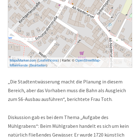
50 m
MapsMarker.com
(
Leaflet
/
icons
) | Karte: ©
OpenStreetMap-
200 ft
Mitwirkende
(
Bearbeiten
)
„Die Stadtentwässerung macht die Planung in diesem
Bereich, aber das Vorhaben muss die Bahn als Ausgleich
zum S6-Ausbau ausführen“, berichtete Frau Toth.
Diskussion gab es bei dem Thema „Aufgabe des
Mühlgrabens“: Beim Mühlgraben handelt es sich um kein
natürlich fließendes Gewässer. Er wurde 1720 künstlich