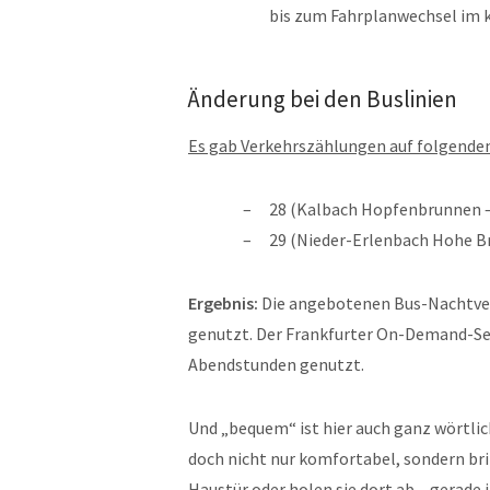
bis zum Fahrplanwechsel im
Änderung bei den Buslinien
Es gab Verkehrszählungen auf folgenden
28 (Kalbach Hopfenbrunnen 
29 (Nieder-Erlenbach Hohe B
Ergebnis:
Die angebotenen Bus-Nachtver
genutzt. Der Frankfurter On-Demand-Se
Abendstunden genutzt.
Und „bequem“ ist hier auch ganz wörtli
doch nicht nur komfortabel, sondern bri
Haustür oder holen sie dort ab – gerade