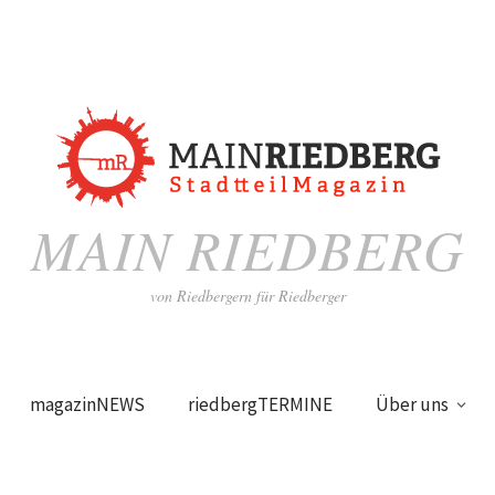
MAIN RIEDBERG
von Riedbergern für Riedberger
magazinNEWS
riedbergTERMINE
Über uns