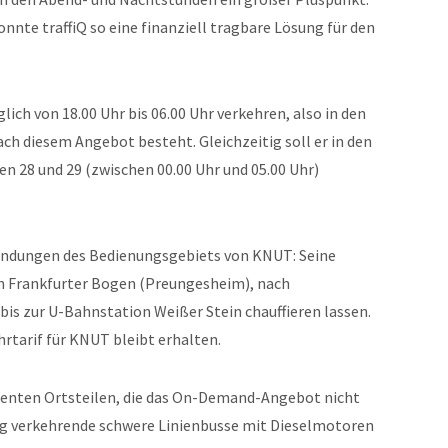
nnte traffiQ so eine finanziell tragbare Lösung für den
ich von 18.00 Uhr bis 06.00 Uhr verkehren, also in den
ch diesem Angebot besteht. Gleichzeitig soll er in den
en 28 und 29 (zwischen 00.00 Uhr und 05.00 Uhr)
undungen des Bedienungsgebiets von KNUT: Seine
en Frankfurter Bogen (Preungesheim), nach
is zur U-Bahnstation Weißer Stein chauffieren lassen.
rtarif für KNUT bleibt erhalten.
ienten Ortsteilen, die das On-Demand-Angebot nicht
ig verkehrende schwere Linienbusse mit Dieselmotoren