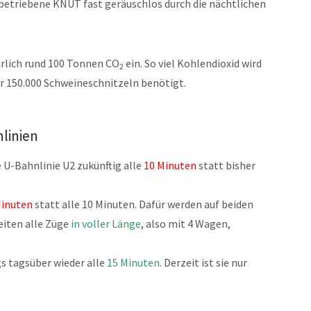
 betriebene KNUT fast geräuschlos durch die nächtlichen
hrlich rund 100 Tonnen CO
ein. So viel Kohlendioxid wird
2
er 150.000 Schweineschnitzeln benötigt.
linien
 U-Bahnlinie U2 zukünftig alle
10 Minuten
statt bisher
Minuten
statt alle 10 Minuten. Dafür werden auf beiden
eiten alle Züge
in voller Länge
, also mit 4 Wagen,
gs tagsüber wieder alle
15 Minuten
. Derzeit ist sie nur