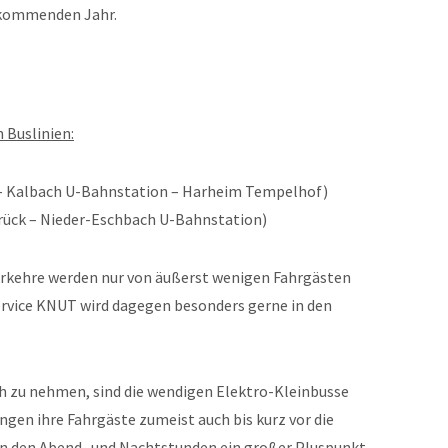
 kommenden Jahr.
 Buslinien:
– Kalbach U-Bahnstation – Harheim Tempelhof)
rück – Nieder-Eschbach U-Bahnstation)
kehre werden nur von äußerst wenigen Fahrgästen
rvice KNUT wird dagegen besonders gerne in den
ch zu nehmen, sind die wendigen Elektro-Kleinbusse
ngen ihre Fahrgäste zumeist auch bis kurz vor die
 in den Abend- und Nachtstunden ein großer Pluspunkt.