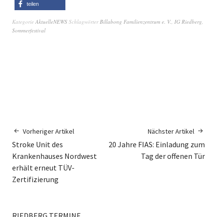
teilen
Kategorie
AktuelleNEWS
Schlagwörter
Billabong Familienzentrum e. V.
,
IG Riedberg
,
Sommerfestival
Vorheriger Artikel
Nächster Artikel
Stroke Unit des
20 Jahre FIAS: Einladung zum
Krankenhauses Nordwest
Tag der offenen Tür
erhält erneut TÜV-
Zertifizierung
RIEDBERG TERMINE