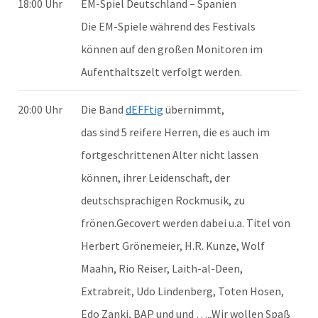
18:00 Uhr
EM-Spiel Deutschland – Spanien
Die EM-Spiele während des Festivals
können auf den großen Monitoren im
Aufenthaltszelt verfolgt werden.
20:00 Uhr
Die Band
dEFFtig
übernimmt,
das sind 5 reifere Herren, die es auch im
fortgeschrittenen Alter nicht lassen
können, ihrer Leidenschaft, der
deutschsprachigen Rockmusik, zu
frönen.Gecovert werden dabei u.a. Titel von
Herbert Grönemeier, H.R. Kunze, Wolf
Maahn, Rio Reiser, Laith-al-Deen,
Extrabreit, Udo Lindenberg, Toten Hosen,
Edo Zanki, BAP und und …„Wir wollen Spaß