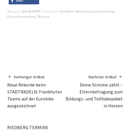
teilen
Kategorie
AktuelleNEWS
Schlagwörter
Frankfurter Bürgerenergiegenossenschaft
,
Generalversammlung
,
Mainova
Vorheriger Artikel
Nächster Artikel
Neue Rekorde beim
Deine Stimme zählt –
STADTRADELN: Frankfurter
Elternbefragung zum
Teams auf der Eurobike
Bildungs- und Teilhabepaket
ausgezeichnet
in Hessen
RIEDBERG TERMINE