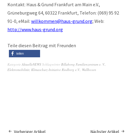
Kontakt: Haus & Grund Frankfurt am Main e.V.,
Grüneburgweg 64, 60322 Frankfurt, Telefon: (069) 95 92
91-0, eMail:
willkommen@haus-grund.org
; Web:
http://www.haus-grund.org
Teile diesen Beitrag mit Freunden
teilen
Kategorie
AktuelleNEWS
Schlagwörter
Billabong Familienzentrum e. V.
,
Elektromobilität
,
Klimaschutz-Initiative Riedberg e.V.
,
Wallboxen
Vorheriger Artikel
Nächster Artikel