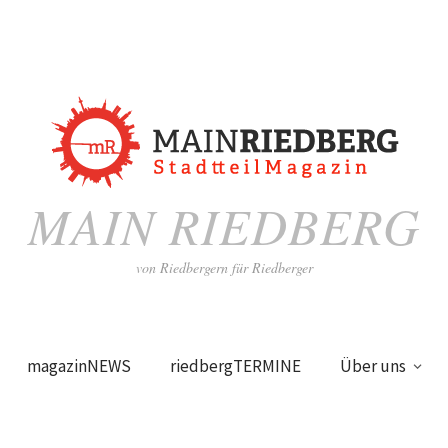
MAIN RIEDBERG
von Riedbergern für Riedberger
magazinNEWS
riedbergTERMINE
Über uns