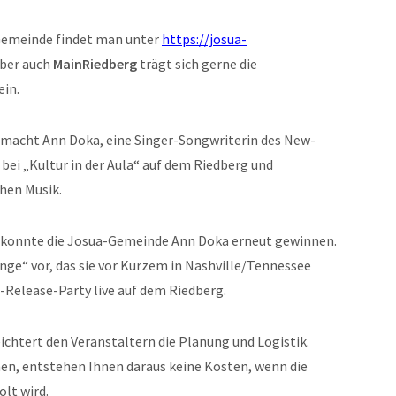
Gemeinde findet man unter
https://josua-
aber auch
MainRiedberg
trägt sich gerne die
ein.
22 macht Ann Doka, eine Singer-Songwriterin des New-
 bei „Kultur in der Aula“ auf dem Riedberg und
chen Musik.
t“ konnte die Josua-Gemeinde Ann Doka erneut gewinnen.
ange“ vor, das sie vor Kurzem in Nashville/Tennessee
Release-Party live auf dem Riedberg.
eichtert den Veranstaltern die Planung und Logistik.
n, entstehen Ihnen daraus keine Kosten, wenn die
lt wird.