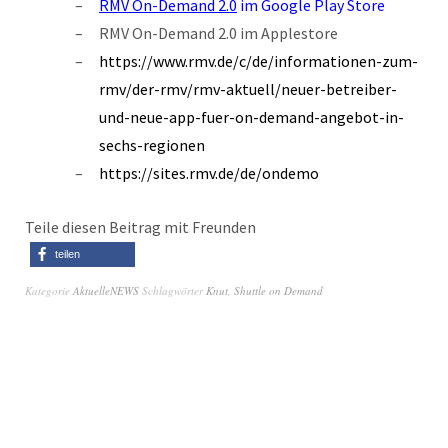
RMV On-Demand 2.0
im Google Play Store
RMV On-Demand 2.0 im Applestore
https://www.rmv.de/c/de/informationen-zum-
rmv/der-rmv/rmv-aktuell/neuer-betreiber-
und-neue-app-fuer-on-demand-angebot-in-
sechs-regionen
https://sites.rmv.de/de/ondemo
Teile diesen Beitrag mit Freunden
teilen
Kategorie
AktuelleNEWS
Schlagwörter
Knut
,
Shuttle on Demand