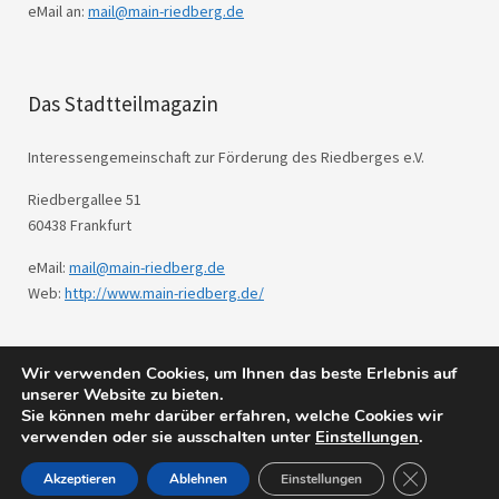
eMail an:
mail@main-riedberg.de
Das Stadtteilmagazin
Interessengemeinschaft zur Förderung des Riedberges e.V.
Riedbergallee 51
60438 Frankfurt
eMail:
mail@main-riedberg.de
Web:
http://www.main-riedberg.de/
Wir verwenden Cookies, um Ihnen das beste Erlebnis auf
© 2026
Main Riedberg.
Powered by
WordPress
unserer Website zu bieten.
Theme: Weta von
Elmastudio
.
Sie können mehr darüber erfahren, welche Cookies wir
verwenden oder sie ausschalten unter
Einstellungen
.
GDPR Cookie
Akzeptieren
Ablehnen
Einstellungen