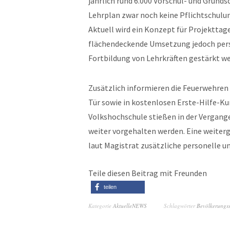
jährlich rund 6.000 Vorschul- und Grundsc
Lehrplan zwar noch keine Pflichtschulun
Aktuell wird ein Konzept für Projekttage
flächendeckende Umsetzung jedoch person
Fortbildung von Lehrkräften gestärkt w
Zusätzlich informieren die Feuerwehren 
Tür sowie in kostenlosen Erste-Hilfe-Ku
Volkshochschule stießen in der Vergange
weiter vorgehalten werden. Eine weiter
laut Magistrat zusätzliche personelle 
Teile diesen Beitrag mit Freunden
teilen
Kategorie
AktuelleNEWS
Schlagwörter
Bevölkerungss