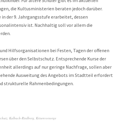
hulkinder. Für ältere Schüler gibt es im aktuellen
gen, die Kultusministerien beraten jedoch darüber.
 in der 9. Jahrgangsstufe erarbeitet, dessen
alintensiv ist. Nachhaltig soll vor allem die
erden.
und Hilfsorganisationen bei Festen, Tagen der offenen
rsen über den Selbstschutz. Entsprechende Kurse der
nheit allerdings auf nur geringe Nachfrage, sollen aber
gehende Ausweitung des Angebots im Stadtteil erfordert
und strukturelle Rahmenbedingungen.
chutz
,
Kalbach-Riedberg
,
Krisenvorsorge