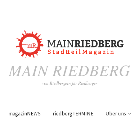
MAIN RIEDBERG
von Riedbergern für Riedberger
magazinNEWS
riedbergTERMINE
Über uns