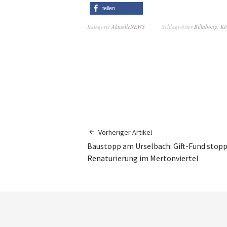
teilen
Kategorie
AktuelleNEWS
Schlagwörter
Billabong
,
Ki
Vorheriger Artikel
Baustopp am Urselbach: Gift-Fund stop
Renaturierung im Mertonviertel