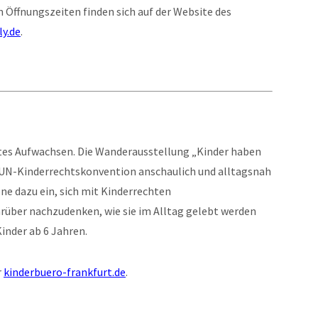
 Öffnungszeiten finden sich auf der Website des
ly.de
.
tes Aufwachsen. Die Wanderausstellung „Kinder haben
 UN-Kinderrechtskonvention anschaulich und alltagsnah
ne dazu ein, sich mit Kinderrechten
über nachzudenken, wie sie im Alltag gelebt werden
Kinder ab 6 Jahren.
r
kinderbuero-frankfurt.de
.