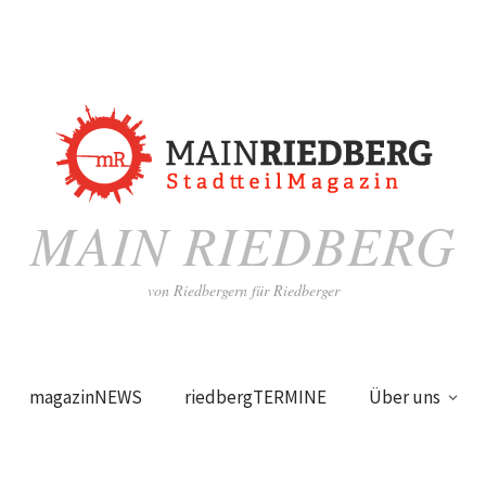
MAIN RIEDBERG
von Riedbergern für Riedberger
magazinNEWS
riedbergTERMINE
Über uns