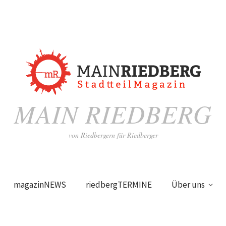
MAIN RIEDBERG
von Riedbergern für Riedberger
magazinNEWS
riedbergTERMINE
Über uns