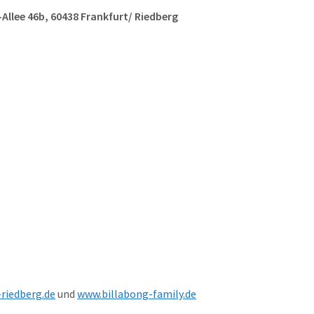
Allee 46b, 60438 Frankfurt/ Riedberg
riedberg.de
und
www.billabong-family.de