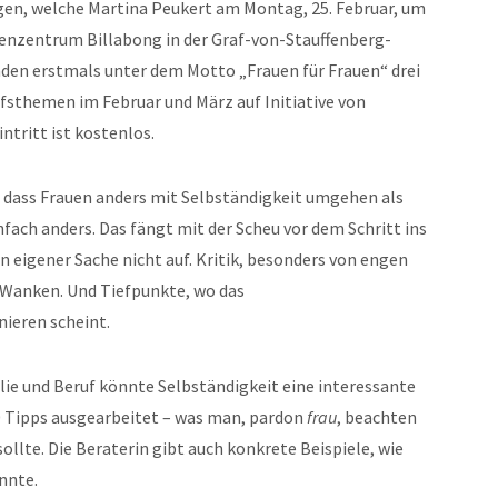
gen, welche Martina Peukert am Montag, 25. Februar, um
ienzentrum Billabong in der Graf-von-Stauffenberg-
den erstmals unter dem Motto „Frauen für Frauen“ drei
sthemen im Februar und März auf Initiative von
intritt ist kostenlos.
, dass Frauen anders mit Selbständigkeit umgehen als
nfach anders. Das fängt mit der Scheu vor dem Schritt ins
n eigener Sache nicht auf. Kritik, besonders von engen
s Wanken. Und Tiefpunkte, wo das
ieren scheint.
lie und Beruf könnte Selbständigkeit eine interessante
0 Tipps ausgearbeitet – was man, pardon
frau
, beachten
ollte. Die Beraterin gibt auch konkrete Beispiele, wie
nnte.