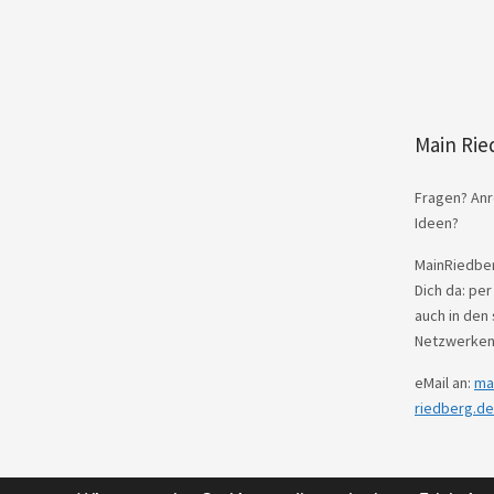
Main Rie
Fragen? Anr
Ideen?
MainRiedber
Dich da: per
auch in den 
Netzwerken
eMail an:
ma
riedberg.de