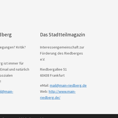
dberg
Das Stadtteilmagazin
egungen? Kritik?
Interessengemeinschaft zur
Förderung des Riedberges
e.V.
g ist immer für
 Email und natürlich
Riedbergallee 51
sozialen
60438 Frankfurt
!
eMail:
mail@main-riedberg.de
il@main-
Web:
http://www.main-
riedberg.de/