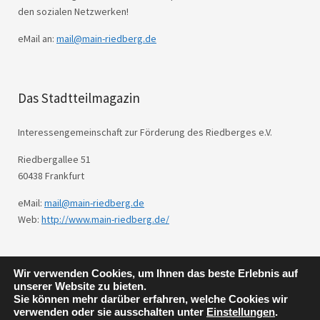
den sozialen Netzwerken!
eMail an:
mail@main-riedberg.de
Das Stadtteilmagazin
Interessengemeinschaft zur Förderung des Riedberges e.V.
Riedbergallee 51
60438 Frankfurt
eMail:
mail@main-riedberg.de
Web:
http://www.main-riedberg.de/
Wir verwenden Cookies, um Ihnen das beste Erlebnis auf
© 2026
Main Riedberg.
Powered by
WordPress
unserer Website zu bieten.
Theme: Weta von
Elmastudio
.
Sie können mehr darüber erfahren, welche Cookies wir
verwenden oder sie ausschalten unter
Einstellungen
.