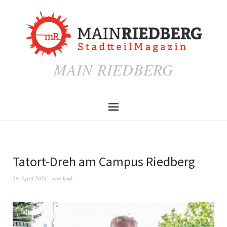
MAIN RIEDBERG
Tatort-Dreh am Campus Riedberg
28. April 2021
von
kmd