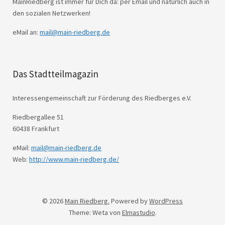
MainRiedberg ist immer für Dich da: per Email und natürlich auch in
den sozialen Netzwerken!
eMail an:
mail@main-riedberg.de
Das Stadtteilmagazin
Interessengemeinschaft zur Förderung des Riedberges e.V.
Riedbergallee 51
60438 Frankfurt
eMail:
mail@main-riedberg.de
Web:
http://www.main-riedberg.de/
© 2026
Main Riedberg.
Powered by
WordPress
Theme: Weta von
Elmastudio
.