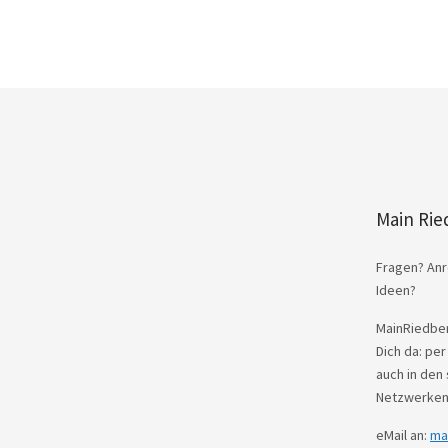
Main Rie
Fragen? Anr
Ideen?
MainRiedber
Dich da: per
auch in den 
Netzwerken
eMail an:
ma