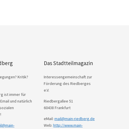
dberg
Das Stadtteilmagazin
egungen? Kritik?
Interessengemeinschaft zur
Förderung des Riedberges
e.V.
g ist immer für
 Email und natürlich
Riedbergallee 51
sozialen
60438 Frankfurt
!
eMail:
mail@main-riedberg.de
il@main-
Web:
http://www.main-