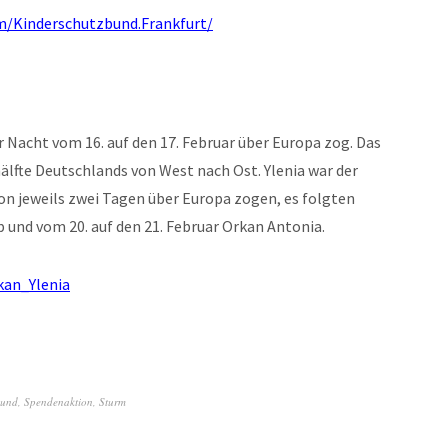
m/Kinderschutzbund.Frankfurt/
er Nacht vom 16. auf den 17. Februar über Europa zog. Das
älfte Deutschlands von West nach Ost. Ylenia war der
von jeweils zwei Tagen über Europa zogen, es folgten
p und vom 20. auf den 21. Februar Orkan Antonia.
kan_Ylenia
bund
,
Spendenaktion
,
Sturm