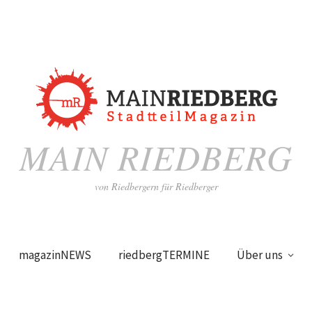
MAIN RIEDBERG
von Riedbergern für Riedberger
magazinNEWS
riedbergTERMINE
Über uns