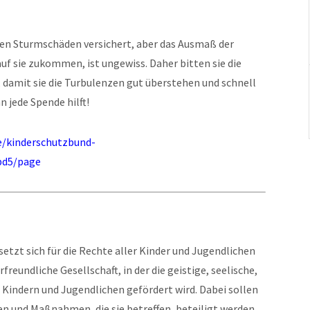
en Sturmschäden versichert, aber das Ausmaß der
uf sie zukommen, ist ungewiss. Daher bitten sie die
 damit sie die Turbulenzen gut überstehen und schnell
n jede Spende hilft!
e/kinderschutzbund-
bd5/page
tzt sich für die Rechte aller Kinder und Jugendlichen
freundliche Gesellschaft, in der die geistige, seelische,
 Kindern und Jugendlichen gefördert wird. Dabei sollen
n und Maßnahmen, die sie betreffen, beteiligt werden.