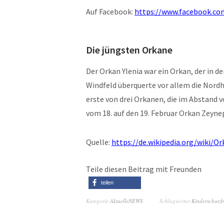
Auf Facebook:
https://www.facebook.co
Die jüngsten Orkane
Der Orkan Ylenia war ein Orkan, der in d
Windfeld überquerte vor allem die Nordh
erste von drei Orkanen, die im Abstand 
vom 18. auf den 19. Februar Orkan Zeyne
Quelle:
https://de.wikipedia.org/wiki/Or
Teile diesen Beitrag mit Freunden
teilen
Kategorie
AktuelleNEWS
Schlagwörter
Kinderschutz