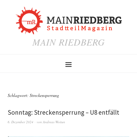
MAIN RIEDBERG
Schlagwort:
Streckensperrung
Sonntag: Streckensperrung – U8 entfällt
6. Dezember 2024
von
Andreas Woitun