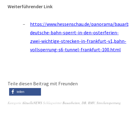
Weiterführender Link
https://www.hessenschau.de/panorama/bauarbeit
deutsche-bahn-sperrt-in-den-osterferien-
zwei-wichtige-strecken-in-frankfurt-v1,bahn-
vollsperrung-s6-tunnel-frankfurt-100.html
Teile diesen Beitrag mit Freunden
teilen
Kategorie
AktuelleNEWS
Schlagwörter
Bauarbeiten
,
DB
,
RMV
,
Streckensperrung