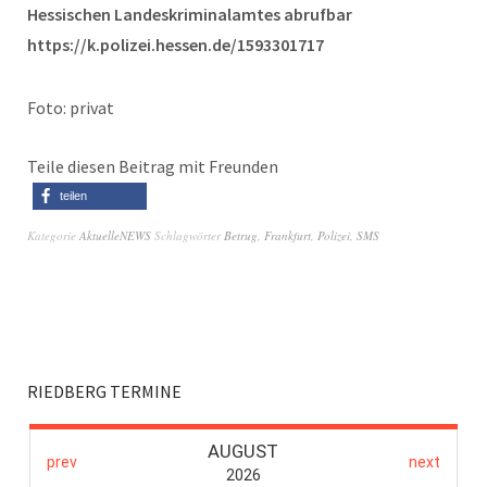
Hessischen Landeskriminalamtes abrufbar
https://k.polizei.hessen.de/1593301717
Foto: privat
Teile diesen Beitrag mit Freunden
teilen
Kategorie
AktuelleNEWS
Schlagwörter
Betrug
,
Frankfurt
,
Polizei
,
SMS
RIEDBERG TERMINE