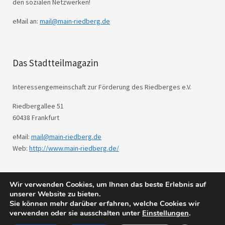
den sozialen Netzwerken!
eMail an:
mail@main-riedberg.de
Das Stadtteilmagazin
Interessengemeinschaft zur Förderung des Riedberges e.V.
Riedbergallee 51
60438 Frankfurt
eMail:
mail@main-riedberg.de
Web:
http://www.main-riedberg.de/
Wir verwenden Cookies, um Ihnen das beste Erlebnis auf
© 2026
Main Riedberg.
Powered by
WordPress
unserer Website zu bieten.
Theme: Weta von
Elmastudio
.
Sie können mehr darüber erfahren, welche Cookies wir
verwenden oder sie ausschalten unter
Einstellungen
.