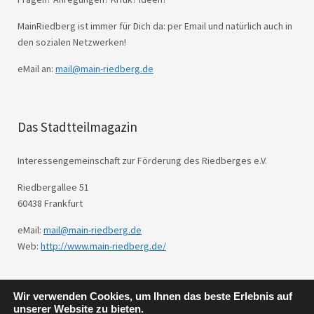
MainRiedberg ist immer für Dich da: per Email und natürlich auch in
den sozialen Netzwerken!
eMail an:
mail@main-riedberg.de
Das Stadtteilmagazin
Interessengemeinschaft zur Förderung des Riedberges e.V.
Riedbergallee 51
60438 Frankfurt
eMail:
mail@main-riedberg.de
Web:
http://www.main-riedberg.de/
Wir verwenden Cookies, um Ihnen das beste Erlebnis auf
© 2026
Main Riedberg.
Powered by
WordPress
unserer Website zu bieten.