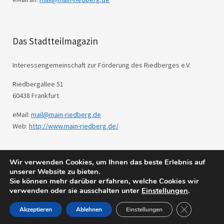
Das Stadtteilmagazin
Interessengemeinschaft zur Förderung des Riedberges e.V.
Riedbergallee 51
60438 Frankfurt
eMail:
mail@main-riedberg.de
Web:
http://www.main-riedberg.de/
Wir verwenden Cookies, um Ihnen das beste Erlebnis auf
© 2026
Main Riedberg.
Powered by
WordPress
unserer Website zu bieten.
Theme: Weta von
Elmastudio
.
Sie können mehr darüber erfahren, welche Cookies wir
verwenden oder sie ausschalten unter
Einstellungen
.
GDPR Cookie
Akzeptieren
Ablehnen
Einstellungen