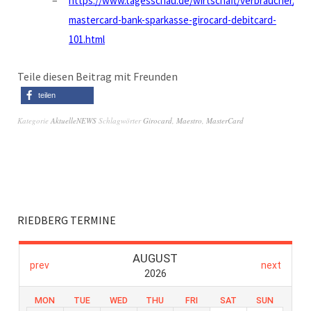
https://www.tagesschau.de/wirtschaft/verbraucher/ma
mastercard-bank-sparkasse-girocard-debitcard-
101.html
Teile diesen Beitrag mit Freunden
teilen
Kategorie
AktuelleNEWS
Schlagwörter
Girocard
,
Maestro
,
MasterCard
RIEDBERG TERMINE