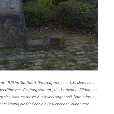
rde 1979 im Stadtpark (Freizeitpark) eine 4,80 Meter hohe
 der Nähe von Würzburg stammt), des Harheimer Bildhauers
agt sich, was uns dieses Kunstwerk sagen soll. Damit das in
könnte künftig ein QR-Code die Besucher der Grünanlage