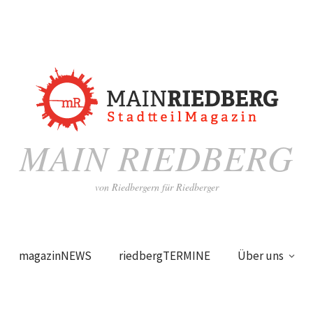
MAIN RIEDBERG
von Riedbergern für Riedberger
magazinNEWS
riedbergTERMINE
Über uns