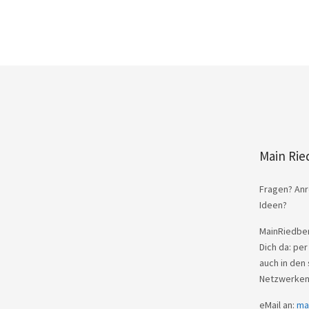
Main Rie
Fragen? Anr
Ideen?
MainRiedber
Dich da: per
auch in den 
Netzwerken
eMail an:
ma