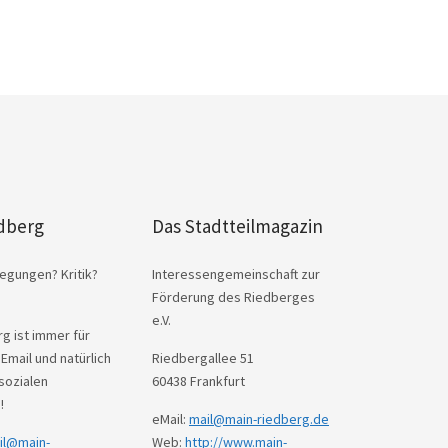
dberg
Das Stadtteilmagazin
egungen? Kritik?
Interessengemeinschaft zur
Förderung des Riedberges
e.V.
g ist immer für
 Email und natürlich
Riedbergallee 51
sozialen
60438 Frankfurt
!
eMail:
mail@main-riedberg.de
il@main-
Web:
http://www.main-