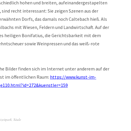
rschiedlich hohen und breiten, aufeinandergestapelten
sind recht interessant: Sie zeigen Szenen aus der
erwähnten Dorfs, das damals noch Caltebach hieß. Als
bachs mit Wiesen, Feldern und Landwirtschaft. Auf der
s heiligen Bonifatius, die Gerichtsbarkeit mit dem
Zehntscheuer sowie Weinpressen und das weiß-rote
he Bilder finden sich im Internet unter anderem auf der
nst im öffentlichen Raum:
https://www.kunst-im-
age110.html?id=272&kuenstler=159
izeitpark
,
Säule