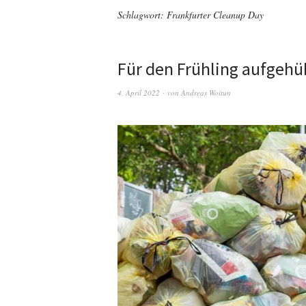
Schlagwort:
Frankfurter Cleanup Day
Für den Frühling aufgehü
4. April 2022
von
Andreas Woitun