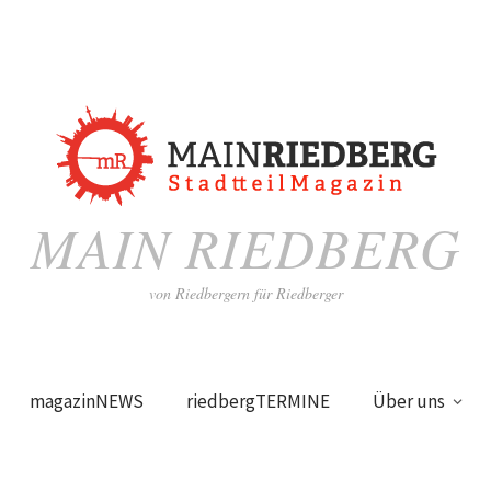
MAIN RIEDBERG
von Riedbergern für Riedberger
magazinNEWS
riedbergTERMINE
Über uns