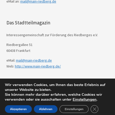
eMail an:
mail@main-riedberg.de
Das Stadtteilmagazin
Interessengemeinschaft zur Förderung des Riedberges e.V.
Riedbergallee 51
60438 Frankfurt
eMail:
mail@main-riedberg.de
Web:
http://www.main-riedberg.de/
Wir verwenden Cookies, um Ihnen das beste Erlebnis auf
© 2026
Main Riedberg.
Powered by
WordPress
unserer Website zu bieten.
Theme: Weta von
Elmastudio
.
Sie können mehr darüber erfahren, welche Cookies wir
verwenden oder sie ausschalten unter
Einstellungen
.
GDPR Cookie
Akzeptieren
Ablehnen
Einstellungen