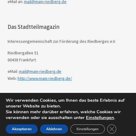
eMail an:
mail@main-riedberg.de
Das Stadtteilmagazin
Interessengemeinschaft zur Förderung des Riedberges e.V.
Riedbergallee 51
60438 Frankfurt
eMail:
mail@main-riedberg.de
Web:
http://www.main-riedberg.de/
Wir verwenden Cookies, um Ihnen das beste Erlebnis auf
© 2026
Main Riedberg.
Powered by
WordPress
unserer Website zu bieten.
Theme: Weta von
Elmastudio
.
Sie können mehr darüber erfahren, welche Cookies wir
verwenden oder sie ausschalten unter
Einstellungen
.
GDPR Cookie
Akzeptieren
Ablehnen
Einstellungen