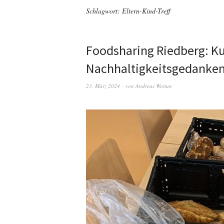
Schlagwort:
Eltern-Kind-Treff
Foodsharing Riedberg: Ku
Nachhaltigkeitsgedanke
23. März 2024
von
Andreas Woitun