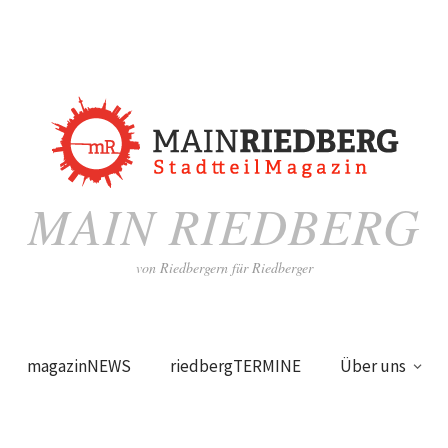
MAIN RIEDBERG
von Riedbergern für Riedberger
magazinNEWS
riedbergTERMINE
Über uns