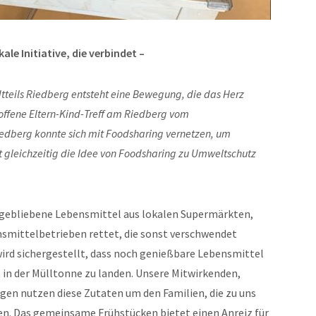
kale Initiative, die verbindet –
tteils Riedberg entsteht eine Bewegung, die das Herz
offene Eltern-Kind-Treff am Riedberg vom
edberg konnte sich mit Foodsharing vernetzen, um
it gleichzeitig die Idee von Foodsharing zu Umweltschutz
rig gebliebene Lebensmittel aus lokalen Supermärkten,
smittelbetrieben rettet, die sonst verschwendet
wird sichergestellt, dass noch genießbare Lebensmittel
t in der Mülltonne zu landen. Unsere Mitwirkenden,
en nutzen diese Zutaten um den Familien, die zu uns
n. Das gemeinsame Frühstücken bietet einen Anreiz für