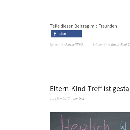
Teile diesen Beitrag mit Freunden
teilen
Kategorie
AktuelleNEWS
Schlagwörter
Eltern-Kind-Tr
Eltern-Kind-Treff ist gesta
29. März 2017
von
kmd