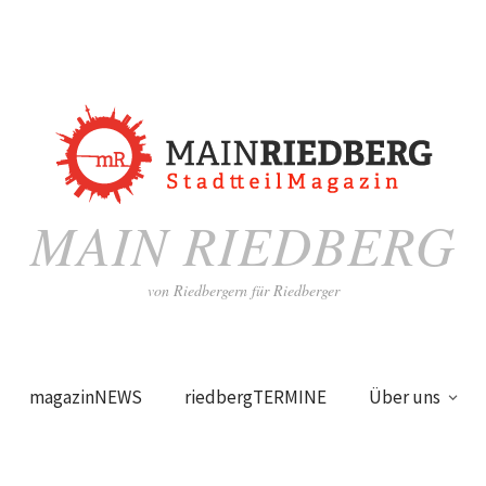
MAIN RIEDBERG
von Riedbergern für Riedberger
magazinNEWS
riedbergTERMINE
Über uns