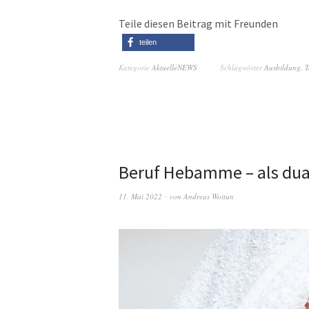
Teile diesen Beitrag mit Freunden
teilen
Kategorie
AktuelleNEWS
Schlagwörter
Ausbildung
,
T
Beruf Hebamme – als dua
11. Mai 2022
von
Andreas Woitun