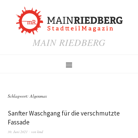
MAIN RIEDBERG
Schlagwort:
Algenmax
Sanfter Waschgang für die verschmutzte
Fassade
30. Juni 2021
von
kmd