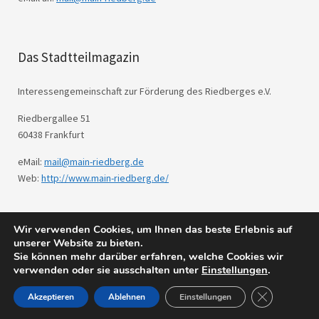
Das Stadtteilmagazin
Interessengemeinschaft zur Förderung des Riedberges e.V.
Riedbergallee 51
60438 Frankfurt
eMail:
mail@main-riedberg.de
Web:
http://www.main-riedberg.de/
Wir verwenden Cookies, um Ihnen das beste Erlebnis auf
© 2026
Main Riedberg.
Powered by
WordPress
unserer Website zu bieten.
Theme: Weta von
Elmastudio
.
Sie können mehr darüber erfahren, welche Cookies wir
verwenden oder sie ausschalten unter
Einstellungen
.
GDPR Cookie
Akzeptieren
Ablehnen
Einstellungen