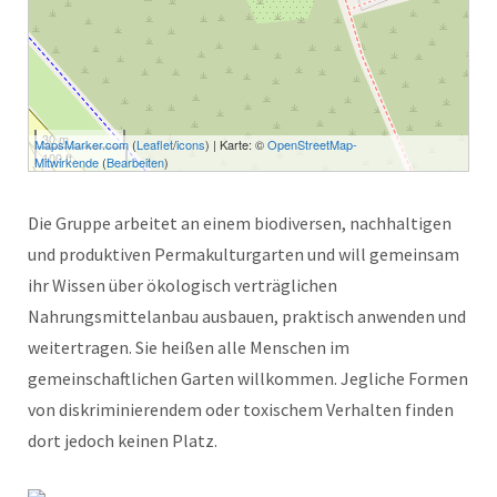
30 m
MapsMarker.com
(
Leaflet
/
icons
) | Karte: ©
OpenStreetMap-
100 ft
Mitwirkende
(
Bearbeiten
)
Die Gruppe arbeitet an einem biodiversen, nachhaltigen
und produktiven Permakulturgarten und will gemeinsam
ihr Wissen über ökologisch verträglichen
Nahrungsmittelanbau ausbauen, praktisch anwenden und
weitertragen. Sie heißen alle Menschen im
gemeinschaftlichen Garten willkommen. Jegliche Formen
von diskriminierendem oder toxischem Verhalten finden
dort jedoch keinen Platz.