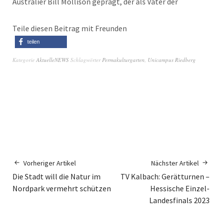
Australier Bill Mollison geprägt, der als Vater der
Teile diesen Beitrag mit Freunden
teilen
Kategorie
AktuelleNEWS
Schlagwörter
Permakulturgarten
,
Unicampus Riedberg
Vorheriger Artikel
Nächster Artikel
Die Stadt will die Natur im
TV Kalbach: Gerätturnen –
Nordpark vermehrt schützen
Hessische Einzel-
Landesfinals 2023