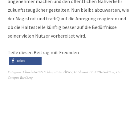
angenehmer machen und den öffentlichen Nahverkehr
zukunftstauglicher gestalten. Nun bleibt abzuwarten, wie
der Magistrat und traffiQ auf die Anregung reagieren und
ob die Haltestelle künftig besser auf die Bedürfnisse
seiner vielen Nutzer vorbereitet wird.
Teile diesen Beitrag mit Freunden
teilen
Kategorie
AktuelleNEWS
Schlagwörter
ÖPNV
,
Ortsbeirat 12
,
SPD-Fraktion
,
Uni
Campus Riedberg