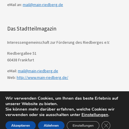
eMail an:
mail@main-riedberg.de
Das Stadtteilmagazin
Interessengemeinschaft zur Förderung des Riedberges e.V.
Riedbergallee 51
60438 Frankfurt
eMail:
mail@main-riedberg.de
Web:
http://www.main-riedberg.de/
Wir verwenden Cookies, um Ihnen das beste Erlebnis auf
© 2026
Main Riedberg.
Powered by
WordPress
unserer Website zu bieten.
Theme: Weta von
Elmastudio
.
Sie können mehr darüber erfahren, welche Cookies wir
verwenden oder sie ausschalten unter
Einstellungen
.
GDPR Cookie
Akzeptieren
Ablehnen
Einstellungen