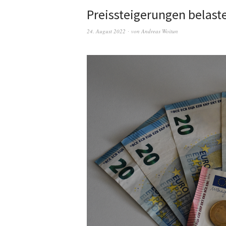
Preissteigerungen belast
24. August 2022
von
Andreas Woitun