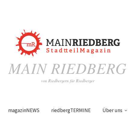
MAIN RIEDBERG
von Riedbergern für Riedberger
magazinNEWS
riedbergTERMINE
Über uns