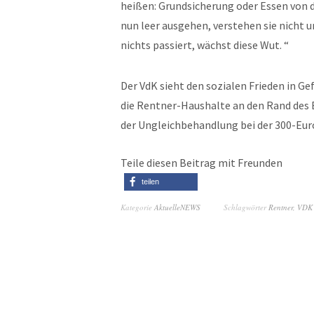
heißen: Grundsicherung oder Essen von d
nun leer ausgehen, verstehen sie nicht 
nichts passiert, wächst diese Wut. “
Der VdK sieht den sozialen Frieden in G
die Rentner-Haushalte an den Rand des
der Ungleichbehandlung bei der 300-Euro
Teile diesen Beitrag mit Freunden
teilen
Kategorie
AktuelleNEWS
Schlagwörter
Rentner
,
VDK