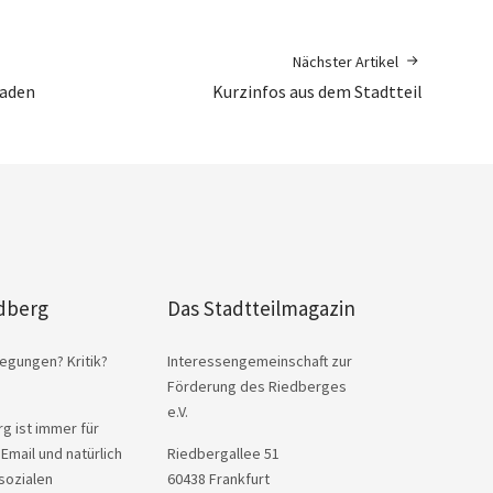
Nächster Artikel
baden
Kurzinfos aus dem Stadtteil
dberg
Das Stadtteilmagazin
egungen? Kritik?
Interessengemeinschaft zur
Förderung des Riedberges
e.V.
g ist immer für
 Email und natürlich
Riedbergallee 51
sozialen
60438 Frankfurt